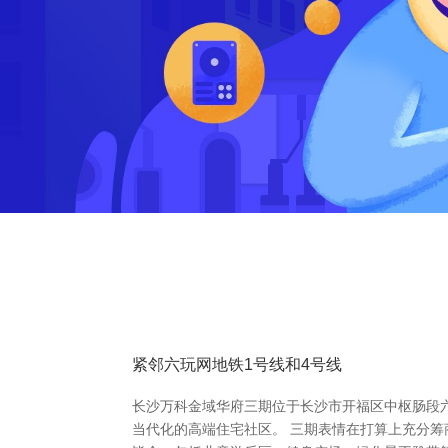
紧邻六玩网地铁1号线和4号线
长沙万科金域华府三期位于长沙市开福区中枢肠段
当代化的高端住宅社区。 三期表情在打算上充分