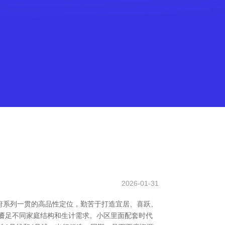
2026-01-31
府系列一贯的高品性定位，勤苦于打造宜居、喜跃、
餍足不同家庭结构和生计需求。小区里面配套时代