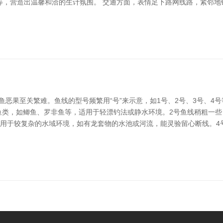
，营造出温馨和洽的生计氛围。 交通方面，表情足下路网线路，紧邻地
鱼恶果至关繁难。鱼线的型号频繁用“号”来示意，如1号、2号、3号、4
鱼类，如鲫鱼、罗非鱼等，适用于轻漂钓法或静水环境。2号鱼线稍粗一
适用于较复杂的水域环境，如有龙套物的水池或河流，能灵验留心断线。4