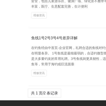
皆全，包括儿童游乐区、健身广场、绿化景不雅带等
丰富，医疗、生意配套完善，生计便利
维修资讯
鱼线1号2号3号4号差异详解
在钓鱼经由中首页-企业官网，礼聘合适的鱼线对钓
在明显各异。 1号鱼线是最细最弱的，合适钓微型
是大多量钓友的常用礼聘。3号鱼线则更具韧性，
鱼等，常用于海钓或巨流面垂
维修资讯
共 1 页/2 条记录