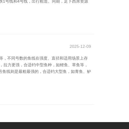
铁1号线和4号线，出行粗造。同期，足下西席资源
2025-12-09
号等，不同号数的鱼线在强度、直径和适用场景上存
些，拉力更强，合适钓中型鱼种，如鲤鱼、草鱼等，
号鱼线则是最粗最强的，合适钓大型鱼，如青鱼、鲈