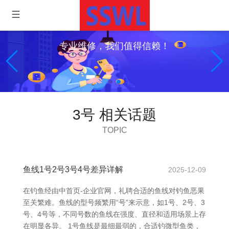
专业维修，我们值得信赖！
3号 相关话题
TOPIC
鱼线1号2号3号4号差异详解
2025-12-09
在钓鱼经由中首页-企业官网，礼聘合适的鱼线对钓鱼恶果
至关繁难。鱼线的型号频繁用“号”来示意，如1号、2号、3
号、4号等，不同号数的鱼线在强度、直径和适用场景上存
在明显各异。 1号鱼线是最细最弱的，合适钓微型鱼类，