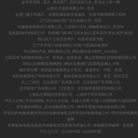
金华养花网 - 花卉_养花技巧_花卉知识大全_养花达人第一网
山西长久旅游有限公司 - 首页
金属门窗工程施工、普通机械设备安装服务、长葛市枫津钢构工程有
辽宁沈北新区亮广文化有限公司 - 首页
安徽康喜装饰设计有限公司_工程设计活动_饰物装饰设计_室内外
苍南嘉瑞科技有限公司
邯郸阀门网-阀门(基本知识,基本原理,展会,维护,标准)
西山区八七兔百货商行
旬邑环创美汽配
辽宁长平电子设备有限公司|电子|机械设备维护
萍乡网站开发_网站建设公司_网站建设设计制作_seo优化
沁阳宝维飞防锈漆有限公司
泰美妙 - 欢迎光临
佛山市顺德区昊悍制锁有限公司
马鞍山泵阀网|泵阀网|阀门网|水泵网|阀门品牌网|泵阀人才网
烟台养生网 - 精选提供健康养生小常识、健康养生、中医、疾病
岳阳县蝶美电子商务有限公司
威海金猴皮具有限公司
首页 - 阳光豆豆
九二二科技
北京影瑶广告有限公司
北京影瑶广告有限公司
北京影瑶广告有限公司
无双复古
北京春和优阳商贸有限公司
上海钲占网络科技有限公司
上海村于科技有限公司
平乐人才网_平乐招聘网_平乐人才市场
方城人才网-方城人才招聘网-方城招聘网
苏州婚外情取证_苏州侦探调查公司
蚌埠市秀振汽修设备有限公司
呼和浩特电脑维修|呼和浩特电脑维修电话|呼和浩特电脑维修公司--呼和浩特电脑维
修网
阜新家具维修|阜新家具维修电话|阜新家具维修公司--阜新家具维修网
东港通
六九七公司
认证码中国 - 认证码中国