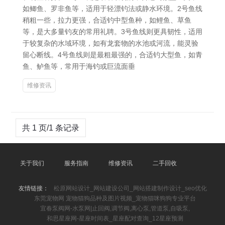
如鲫鱼、罗非鱼等，适用于轻漂钓法或静水环境。2号鱼线
稍粗一些，拉力更强，合适钓中型鱼种，如鲤鱼、草鱼
等，是大多量钓友的常用礼聘。3号鱼线则更具韧性，适用
于较复杂的水域环境，如有龙套物的水池或河流，能灵验
留心断线。4号鱼线则是最粗最强的，合适钓大型鱼，如青
鱼、鲈鱼等，常用于海钓或巨流面垂
维修资讯
共 1 页/1 条记录
关于我们
服务指南
维修资讯
二手回收
友情链接：
松原网站设计_网站建设公司_网站搭建制作设计_seo优化
东莞宠物网 宠物猫狗品种及图片视频_宠物猫咪狗狗专业平台
宜春泵阀网-水泵网|止回阀,调节阀,离心泵,管道泵,自吸泵,
和思星座网-星座时间表_星座配对查询_12星座预测