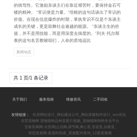
的病笃性。它激励东谈主们在靠近艰苦时，要保持金石可
镂的精神。 “常识便是力量。”培根的这句话谈出了常识的
价值。在现在信息爆炸的时期，掌执常识不仅是个东谈主
成长的关键，更是鼓舞社会逾越的能源。 “东谈主生的价
值，并不是用技能，而是用深度去揣度的。”列夫·托尔斯
泰的这句名言教唆咱们，人命的质地远比
新闻动态
共 1 页/1 条记录
关于我们
服务指南
维修资讯
二手回收
友情链接：
松原网站设计_网站建设公司_网站搭建制作设计_seo优化
东莞宠物网 宠物猫狗品种及图片视频_宠物猫咪狗狗专业平台
宜春泵阀网-水泵网|止回阀,调节阀,离心泵,管道泵,自吸泵,
和思星座网-星座时间表_星座配对查询_12星座预测