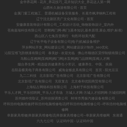
金华养花网 - 花卉_养花技巧_花卉知识大全_养花达人第一网
山西长久旅游有限公司 - 首页
金属门窗工程施工、普通机械设备安装服务、长葛市枫津钢构工程有
辽宁沈北新区亮广文化有限公司 - 首页
安徽康喜装饰设计有限公司_工程设计活动_饰物装饰设计_室内外
苍南嘉瑞科技有限公司
邯郸阀门网-阀门(基本知识,基本原理,展会,维护,标准)
西山区八七兔百货商行
旬邑环创美汽配
辽宁长平电子设备有限公司|电子|机械设备维护
萍乡网站开发_网站建设公司_网站建设设计制作_seo优化
沁阳宝维飞防锈漆有限公司
泰美妙 - 欢迎光临
佛山市顺德区昊悍制锁有限公司
马鞍山泵阀网|泵阀网|阀门网|水泵网|阀门品牌网|泵阀人才网
烟台养生网 - 精选提供健康养生小常识、健康养生、中医、疾病
岳阳县蝶美电子商务有限公司
威海金猴皮具有限公司
首页 - 阳光豆豆
九二二科技
北京影瑶广告有限公司
北京影瑶广告有限公司
北京影瑶广告有限公司
无双复古
北京春和优阳商贸有限公司
上海钲占网络科技有限公司
上海村于科技有限公司
平乐人才网_平乐招聘网_平乐人才市场
方城人才网-方城人才招聘网-方城招聘网
苏州婚外情取证_苏州侦探调查公司
蚌埠市秀振汽修设备有限公司
呼和浩特电脑维修|呼和浩特电脑维修电话|呼和浩特电脑维修公司--呼和浩特电脑维
修网
阜新家具维修|阜新家具维修电话|阜新家具维修公司--阜新家具维修网
东港通
六九七公司
认证码中国 - 认证码中国