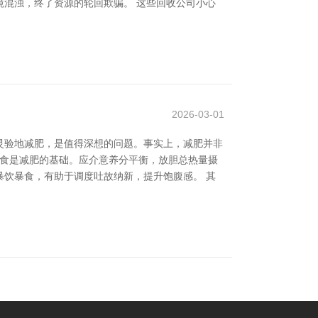
混浊，终了资源的轮回欺骗。 这些回收公司小心
2026-03-01
灵验地减肥，是值得深想的问题。事实上，减肥并非
饮食是减肥的基础。应介意养分平衡，放胆总热量摄
饮暴食，有助于调度吐故纳新，提升饱腹感。 其