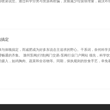
回收渠说念。通过科学分类与资源再欺骗，灵验减少垃圾填埋量，裁汰环境
魄搞定
康与体魄搞定，而减肥成为好多东说念主追求的野心。干系词，奈何科学
畅通的齐集。 滁州泵阀|行情|阀门交易-泵阀行业门户网站 领先，科学
的摄入，如鸡胸肉、蔬菜和全谷物等。同期，保执规则的饮食手艺，幸免暴