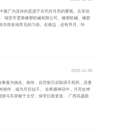
其中最广为流传的是源于古代对月亮的重视。古东说
。 瑞安市雯善橡塑机械有限公司、橡塑机械、橡胶
等亦然各地常见的习俗。在南边，还有拜月、吟
2025-11-25
故事最为驰名。相传，后羿射日后取得不死药，其妻
树相伴，成为月宫仙子。 在希腊神话中，月亮女神
驶马车穿梭于太空，保管日夜更迭。 广西高盛新