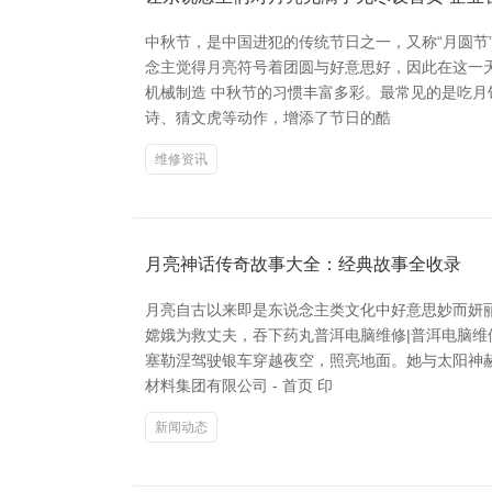
中秋节，是中国进犯的传统节日之一，又称“月圆节
念主觉得月亮符号着团圆与好意思好，因此在这一
机械制造 中秋节的习惯丰富多彩。最常见的是吃
诗、猜文虎等动作，增添了节日的酷
维修资讯
月亮神话传奇故事大全：经典故事全收录
月亮自古以来即是东说念主类文化中好意思妙而妍
嫦娥为救丈夫，吞下药丸普洱电脑维修|普洱电脑维
塞勒涅驾驶银车穿越夜空，照亮地面。她与太阳神
材料集团有限公司 - 首页 印
新闻动态