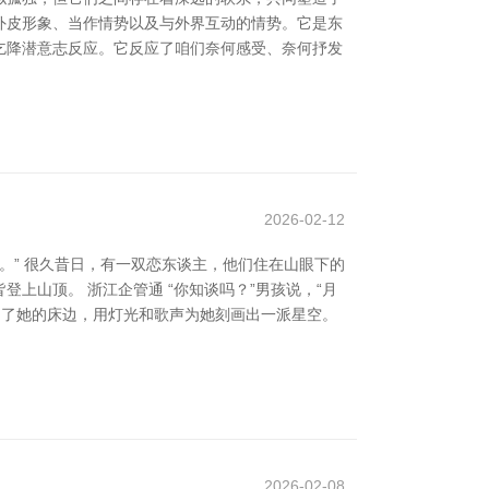
的外皮形象、当作情势以及与外界互动的情势。它是东
需乞降潜意志反应。它反应了咱们奈何感受、奈何抒发
2026-02-12
。” 很久昔日，有一双恋东谈主，他们住在山眼下的
上山顶。 浙江企管通 “你知谈吗？”男孩说，“月
到了她的床边，用灯光和歌声为她刻画出一派星空。
2026-02-08