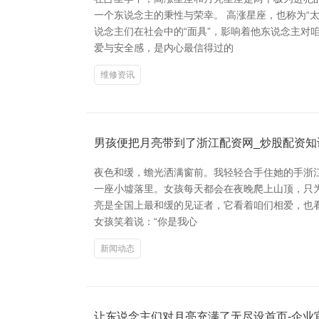
一个东说念主的秉性与荣幸。 高涨星座，也称为“
说念主们在社会中的“面具”，影响着他东说念主对
爱与安全感，是内心最信得过的
维修资讯
男孩便把月亮带到了浙江配资网_炒股配资知
夜色和缓，蟾光洒满窗前。我轻轻合手住她的手浙江
一座小墟落里。女孩每天都会在夜晚爬上山顶，只为
亮是全国上最和缓的见证者，它看着咱们相爱，也
女孩笑着说：“你是我心
新闻动态
让东说念主们对月亮充满了无尽设首页-企业