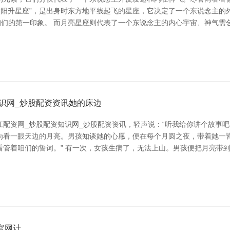
太阳升星座”，是出身时东方地平线起飞的星座，它决定了一个东说念主
咱们的第一印象。 而月亮星座则代表了一个东说念主的内心宇宙、神气
识网_炒股配资资讯她的床边
配资网_炒股配资知识网_炒股配资资讯，轻声说：“听我给你讲个故事吧
看一眼天边的月亮。男孩知谈她的心愿，便在每个月圆之夜，带着她一皆登
看管着咱们的誓词。” 有一次，女孩生病了，无法上山。男孩便把月亮带
官网计