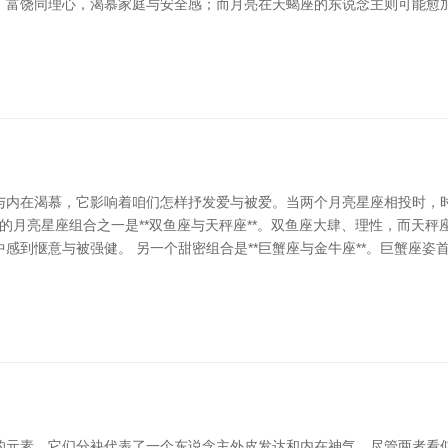
、富饶同理心，渴慕家庭与安全感；而月亮在天蝎座的东说念主则可能愈加
与内在渴慕，它影响着咱们怎样抒发爱与被爱。当两个月亮星座相投时，
甜密的月亮星座组合之一是**双鱼座与天秤座**。双鱼座大肆、理性，而
感到惬意与被强健。 另一个甜密组合是**巨蟹座与金牛座**。巨蟹座
的元素，它们分袂代表了一个东说念主外皮发达和内在神气。尽管两者看