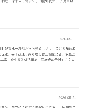
明锐、深千里，追求久了的情怀贯穿。 月亮星座
2026-05-21
时时能造成一种深档次的姿首共识，让关联愈加调和
天秤座优雅、善于疏通，两者在姿首上相配契合。双鱼座
姿首丰富，金牛座则舒适可靠，两者皆能予以对方安全
2026-05-21
似孤独，但它们之间存在着深远的联系，共同塑造了