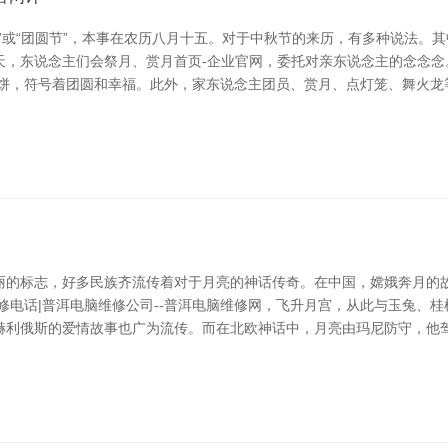
”或“团圆节”，本事在农历八月十五。对于中秋节的来历，有多种说法。
天，东说念主们会祭月、赏月首页-企业官网，委托对亲东说念主的念念念
月饼，符号着团圆和幸福。此外，家东说念主团员、赏月、点灯笼、舞火龙
丽的标志，好多民族齐流传着对于月亮的神话传奇。在中国，嫦娥奔月的
修电话|普洱电脑维修公司--普洱电脑维修网，飞升月宫，从此与玉兔、桂
赫利俄斯的爱情故事也广为流传。而在北欧神话中，月亮由玛尼防守，他驾