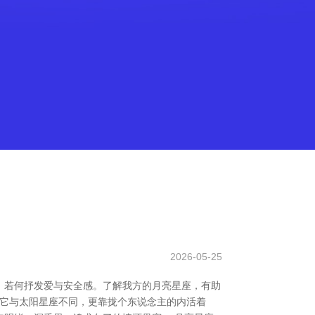
2026-05-25
、若何抒发爱与安全感。了解我方的月亮星座，有助
，它与太阳星座不同，更靠拢个东说念主的内活着