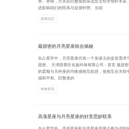
界。举例，月亮在巨蟹座的东说念主经常情怀丰富
还影响咱们的民风与反馈时势。当咱
新闻动态
最甜密的月亮星座组合揭秘
在占星学中，月亮星座代表一个东谈主的姿首需求
甜密。 天津西青区名扬环保有限公司 - 首页 最
的柔顺与天秤座的均衡感相互眩惑，使相互在关联中
感和平和。巨蟹座的
维修资讯
高涨星座与月亮星座的好意思妙联系
在占星学中，高涨星座和月亮星座是两个极为进犯