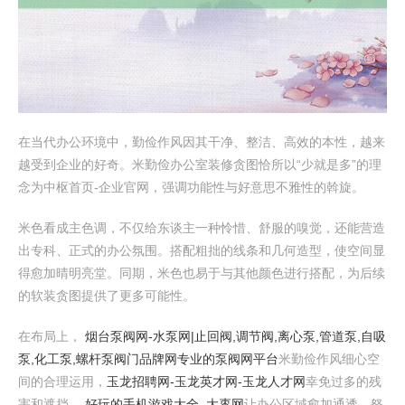
在当代办公环境中，勤俭作风因其干净、整洁、高效的本性，越来
越受到企业的好奇。米勤俭办公室装修贪图恰所以“少就是多”的理
念为中枢首页-企业官网，强调功能性与好意思不雅性的斡旋。
米色看成主色调，不仅给东谈主一种怜惜、舒服的嗅觉，还能营造
出专科、正式的办公氛围。搭配粗拙的线条和几何造型，使空间显
得愈加晴明亮堂。同期，米色也易于与其他颜色进行搭配，为后续
的软装贪图提供了更多可能性。
在布局上，
烟台泵阀网-水泵网|止回阀,调节阀,离心泵,管道泵,自吸
泵,化工泵,螺杆泵阀门品牌网专业的泵阀网平台
米勤俭作风细心空
间的合理运用，
玉龙招聘网-玉龙英才网-玉龙人才网
幸免过多的残
害和遮挡，
好玩的手机游戏大全_大枣网
让办公区域愈加通透。怒