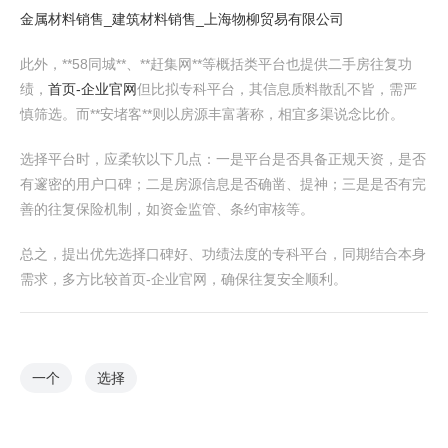
金属材料销售_建筑材料销售_上海物柳贸易有限公司
此外，**58同城**、**赶集网**等概括类平台也提供二手房往复功
绩，
首页-企业官网
但比拟专科平台，其信息质料散乱不皆，需严
慎筛选。而**安堵客**则以房源丰富著称，相宜多渠说念比价。
选择平台时，应柔软以下几点：一是平台是否具备正规天资，是否
有邃密的用户口碑；二是房源信息是否确凿、提神；三是是否有完
善的往复保险机制，如资金监管、条约审核等。
总之，提出优先选择口碑好、功绩法度的专科平台，同期结合本身
需求，多方比较首页-企业官网，确保往复安全顺利。
一个
选择