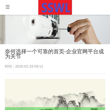
奈何选择一个可靠的首页-企业官网平台成
为关节
时间：2026-01-29 09:11