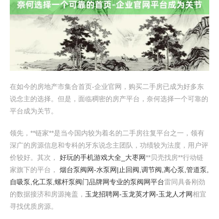
在如今的房地产市集合首页-企业官网，购买二手房已成为好多东
说念主的选择。但是，面临稠密的房产平台，奈何选择一个可靠的
平台成为关节。
领先，**链家**是当今国内较为着名的二手房往复平台之一，领有
深广的房源信息和专科的牙东说念主团队，功绩较为法度，用户评
价较好。其次，
好玩的手机游戏大全_大枣网
**贝壳找房**行动链
家旗下的平台，
烟台泵阀网-水泵网|止回阀,调节阀,离心泵,管道泵,
自吸泵,化工泵,螺杆泵阀门品牌网专业的泵阀网平台
雷同具备刚劲
的数据接济和房源掩盖，
玉龙招聘网-玉龙英才网-玉龙人才网
相宜
寻找优质房源。