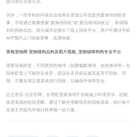
盘问责任主谈主员。
另外，一些专科的环保企业或再生资源公司也提供废海绵回收管
事。不错通过集聚搜索“废海绵回收”或“废旧海绵回收点”，取得隔
邻的回收信息。部分城市还推出了线上回收平台，用户可通过手机
APP预约上门回收管事，浅薄快捷。
青梅宠物网 宠物猫狗品种及图片视频_宠物猫咪狗狗专业平台
需要珍视的是，不同类型的海绵（如聚氨酯海绵、自然海绵等）在
回收贬责上可能存在各异，提议在丢弃前证据其是否可回收。同
期，尽量采用正规渠谈进行回收，以确保环保和安全。
总之首页-企业官网，合理贬责废海绵不仅能减少环境浑浊，还能
促进资源的轮回垄断。通过了解并垄断现存的回收渠谈，咱们每个
东谈主齐能为环保行状孝顺一份力量。