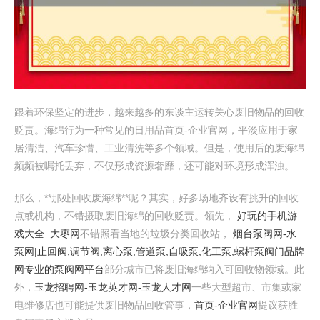
跟着环保坚定的进步，越来越多的东谈主运转关心废旧物品的回收
贬责。海绵行为一种常见的日用品首页-企业官网，平淡应用于家
居清洁、汽车珍惜、工业清洗等多个领域。但是，使用后的废海绵
频频被嘱托丢弃，不仅形成资源奢靡，还可能对环境形成浑浊。
那么，**那处回收废海绵**呢？其实，好多场地齐设有挑升的回收
点或机构，不错摄取废旧海绵的回收贬责。领先，
好玩的手机游
戏大全_大枣网
不错照看当地的垃圾分类回收站，
烟台泵阀网-水
泵网|止回阀,调节阀,离心泵,管道泵,自吸泵,化工泵,螺杆泵阀门品牌
网专业的泵阀网平台
部分城市已将废旧海绵纳入可回收物领域。此
外，
玉龙招聘网-玉龙英才网-玉龙人才网
一些大型超市、市集或家
电维修店也可能提供废旧物品回收管事，
首页-企业官网
提议获胜