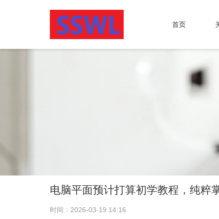
首页
电脑平面预计打算初学教程，纯粹
时间：2026-03-19 14:16